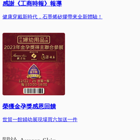
感謝《工商時報》報導
健康穿戴新時代，石墨烯矽膠帶來全新體驗！
榮獲金孕獎感恩回饋
世貿一館婦幼展現場買六加送一件