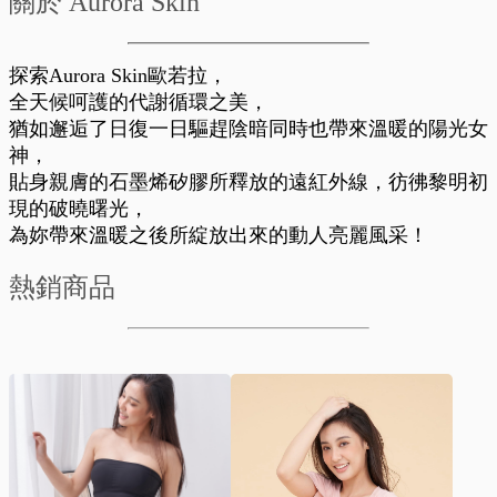
關於 Aurora Skin
探索Aurora Skin歐若拉，
全天候呵護的代謝循環之美，
猶如邂逅了日復一日驅趕陰暗同時也帶來溫暖的陽光女
神，
貼身親膚的石墨烯矽膠所釋放的遠紅外線，彷彿黎明初
現的破曉曙光，
為妳帶來溫暖之後所綻放出來的動人亮麗風采！
熱銷商品